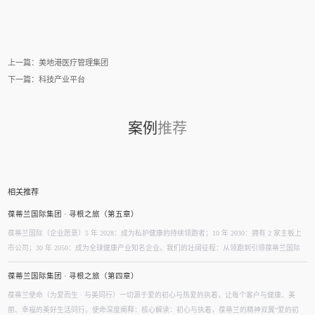
上一篇：
美地港医疗管理集团
下一篇：
科技产业平台
案例
推荐
相关推荐
葆蒂兰国际集团 · 寻根之旅（第五章）
葆蒂兰国际（企业愿景）5 年 2028：成为私护健康的持续领跑者；10 年 2030：拥有 2 家主板上
市公司；30 年 2050：成为全球健康产业知名企业。我们的壮阔征程：从领跑到引领葆蒂兰国际
立志成为健康产业中一个响亮的中国品牌。我们以“为爱而生，与美同行”为使命，绘制出一幅清
葆蒂兰国际集团 · 寻根之旅（第四章）
晰而雄心勃勃的发展蓝图，旨在以坚实的步伐，从专业的深度走向事业的广度，最终成就全球化
的高度。第一阶段：深耕与领跑（20...
葆蒂兰使命（为爱而生 · 与美同行）一切源于爱的初心与热爱的执着，让每个客户与健康、美
丽、幸福的美好生活同行。使命深度阐释：核心解读：初心与执着，葆蒂兰的精神双翼“爱的初