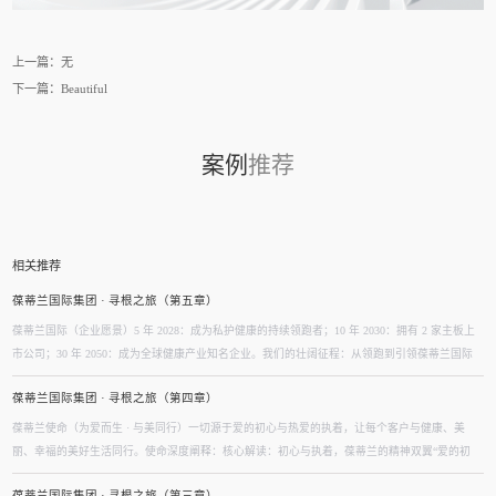
上一篇：无
下一篇：
Beautiful
案例
推荐
相关推荐
葆蒂兰国际集团 · 寻根之旅（第五章）
葆蒂兰国际（企业愿景）5 年 2028：成为私护健康的持续领跑者；10 年 2030：拥有 2 家主板上
市公司；30 年 2050：成为全球健康产业知名企业。我们的壮阔征程：从领跑到引领葆蒂兰国际
立志成为健康产业中一个响亮的中国品牌。我们以“为爱而生，与美同行”为使命，绘制出一幅清
葆蒂兰国际集团 · 寻根之旅（第四章）
晰而雄心勃勃的发展蓝图，旨在以坚实的步伐，从专业的深度走向事业的广度，最终成就全球化
的高度。第一阶段：深耕与领跑（20...
葆蒂兰使命（为爱而生 · 与美同行）一切源于爱的初心与热爱的执着，让每个客户与健康、美
丽、幸福的美好生活同行。使命深度阐释：核心解读：初心与执着，葆蒂兰的精神双翼“爱的初
心”与“热爱的执着”，共同构成了葆蒂兰的精神内核与力量源泉，二者如同呼吸，一呼一吸，生生
葆蒂兰国际集团 · 寻根之旅（第三章）