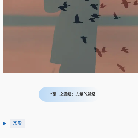
“蒂” 之连结：力量的脉络
其形