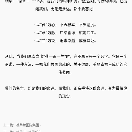
结语：“葆蒂兰”三个字，是我们的精神图腾，也是我们的行动纲领。它提
醒我们，无论走多远，都不要忘记：
· 以“葆”为心， 不丢根本，不失温度。
· 以“蒂”为脉， 广结善缘，赋能共生。
· 以“兰”为镜， 追求卓越，成就典范。
从此，当我们再次念出“葆—蒂—兰”时，它不再只是一个名字。它是一个
承诺，一种方法，一幅我们共同绘就的、关于健康、美丽幸福与成功的宏
伟蓝图。
我们的名字，即是我们的命运。而我们，正亲手将这份命运，变为最辉煌
的现实。
上一篇：
葆蒂兰国际集团 ·