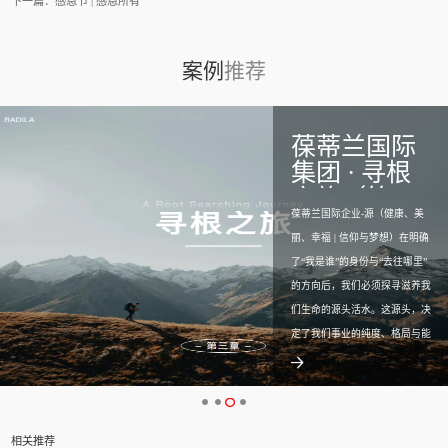
下一篇：
感恩节 | 感恩所有
案例
推荐
葆蒂兰国际
集团 · 寻根
之旅（第三
葆蒂兰国际企业-源（健康、美
章）
丽、幸福 | 信仰与梦想）在明确
了“我是谁”的身份与“去往哪里”
的方向后，我们必须探寻滋养我
们生命的源头活水。这源头，决
定了我们事业的纯度、格局与能
量。它，就是葆蒂兰的“源”——
我们一切思想与行动最本质、最
初始的出发点与归宿。一、 我
们的三大价值之源：健康、美
相关推荐