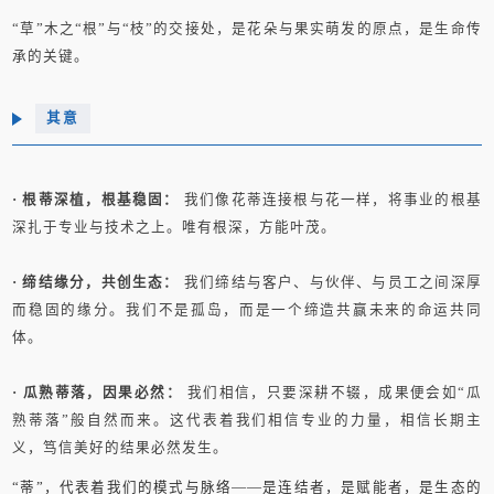
“草”木之“根”与“枝”的交接处，是花朵与果实萌发的原点，是生命传
承的关键。
其意
· 根蒂深植，根基稳固：
我们像花蒂连接根与花一样，将事业的根基
深扎于专业与技术之上。唯有根深，方能叶茂。
· 缔结缘分，共创生态：
我们缔结与客户、与伙伴、与员工之间深厚
而稳固的缘分。我们不是孤岛，而是一个缔造共赢未来的命运共同
体。
· 瓜熟蒂落，因果必然：
我们相信，只要深耕不辍，成果便会如“瓜
熟蒂落”般自然而来。这代表着我们相信专业的力量，相信长期主
义，笃信美好的结果必然发生。
“蒂”，代表着我们的模式与脉络——是连结者，是赋能者，是生态的