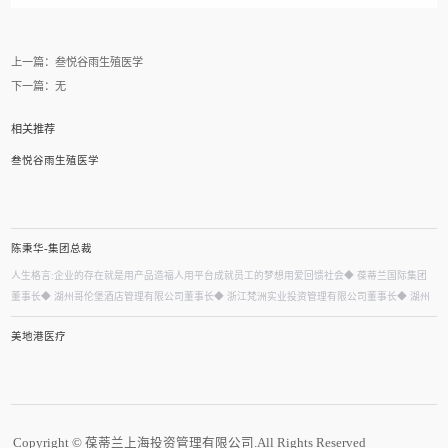
上一篇：
叁悦谷雨生殖医学
下一篇：无
相关推荐
叁悦谷雨生殖医学
陈秉华-集团总裁
人生格言:企业的存在就是用产品造福人用平台成就员工的梦想用爱回馈社会◆ 葆蒂兰国际集团
董事长◆ 湖州哥伦堡酒店管理有限公司董事长◆ 浙江梵洲实业投资管理有限公司董事长◆ 湖州
市人才交流与产业合作促进会副会长◆ 中国医促健康服务产业委员会副主任委员◆ 中国校业联
美地港医疗
盟学会副主席◆ 幸福丝带公益基金创始人◆ 中国抗衰老促进会常...
Copyright © 葆蒂兰上海投资管理有限公司.All Rights Reserved